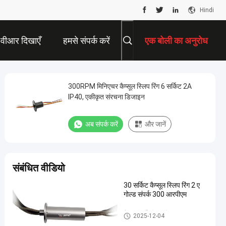
Hindi
वीआर दिखाएँ
हमसे संपर्क करें
एक बोली का अनुरोध
300RPM मिनिएचर कैप्सूल स्लिप रिंग 6 सर्किट 2A
IP40, एकीकृत संरचना डिजाइन
अब संपर्क करें
और जानें
संबंधित वीडियो
30 सर्किट कैप्सूल स्लिप रिंग 2 ए
गोल्ड संपर्क 300 आरपीएम
कैप्सूल पर्ची की अंगूठी
2025-12-04