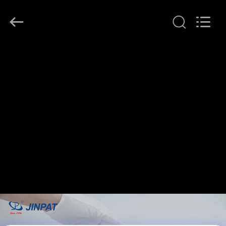
JINPAT
Electronics
Co.,
Ltd.
All
Rights
Reserved.
घर
उत्पादों
वीआर
दिखाएँ
हमारे
बारे
में