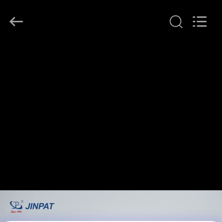
JINPAT
Electronics
Co.,
Ltd.
All
Rights
Reserved.
घर
उत्पादों
वीआर
दिखाएँ
हमारे
बारे
में