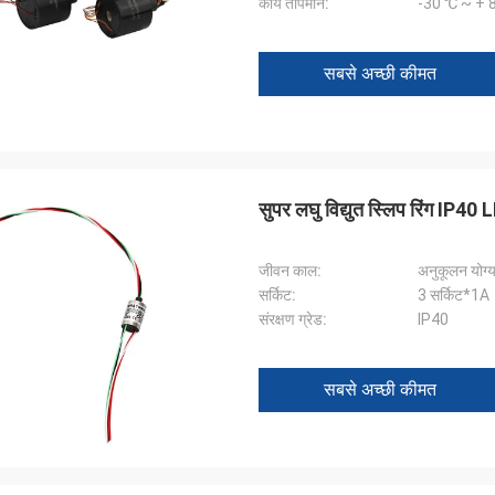
कार्य तापमान:
-30 ℃ ~ + 
सबसे अच्छी कीमत
सुपर लघु विद्युत स्लिप रिंग I
जीवन काल:
अनुकूलन योग्
सर्किट:
3 सर्किट*1A
संरक्षण ग्रेड:
IP40
सबसे अच्छी कीमत