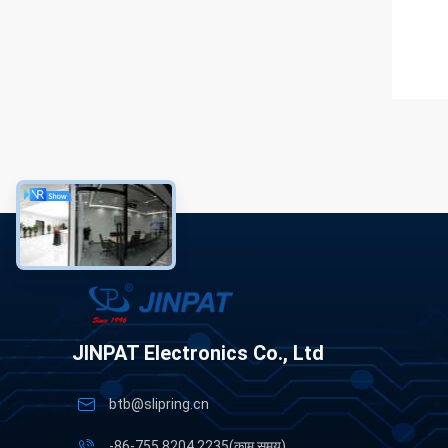
JINPAT Electronics Co., Ltd
btb@slipring.cn
-86-755 8204 2235(काम समय)