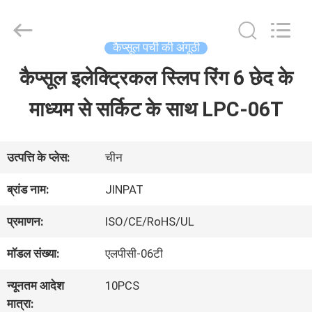
2026
JINPAT
Electronics
Co.,
कैप्सूल पर्ची की अंगूठी
Ltd.
All
कैप्सूल इलेक्ट्रिकल स्लिप रिंग 6 छेद के
घर
Rights
Reserved.
माध्यम से सर्किट के साथ LPC-06T
उत्पादों
उत्पत्ति के प्लेस:
चीन
वीआर
ब्रांड नाम:
JINPAT
दिखाएँ
प्रमाणन:
ISO/CE/RoHS/UL
मॉडल संख्या:
एलपीसी-06टी
हमारे
न्यूनतम आदेश
10PCS
बारे
मात्रा: