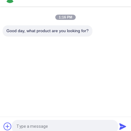
18 सर्किट 250 आरपीएम कैप्सूल स्लिप रिंग स्वर्ण से स्वर्ण संपर्क के साथ यांत्रिक
1:16 PM
हथियारों और जैव रासायनिक विश्लेषकों के लिए
Good day, what product are you looking for?
लघु स्लिप रिंग 6 सर्किट कस्टम समाधान उपलब्ध
लोकप्रिय श्रेणियां
सभी
रोटरी स्लिप रिंग
कैप्सूल पर्ची की अंगूठी
फाइबर ऑप्टिक रोटरी 
सिग्नल स्लिप रिंग्स
संयुक्त
उच्च आवृत्ति पर्ची के छल्ले
होल स्लिप रिंग के माध्यम से
अलग पर्ची की अंगूठी
पैनकेक पर्ची की अंगूठी
एक बोली का अनुरोध