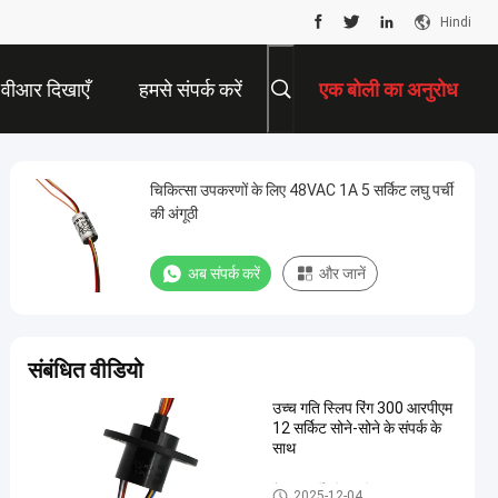
Hindi
वीआर दिखाएँ
हमसे संपर्क करें
एक बोली का अनुरोध
चिकित्सा उपकरणों के लिए 48VAC 1A 5 सर्किट लघु पर्ची
की अंगूठी
अब संपर्क करें
और जानें
संबंधित वीडियो
उच्च गति स्लिप रिंग 300 आरपीएम
12 सर्किट सोने-सोने के संपर्क के
साथ
कैप्सूल पर्ची की अंगूठी
2025-12-04