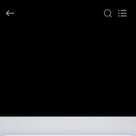
JINPAT
Electronics
Co.,
Ltd.
All
Rights
Reserved.
घर
उत्पादों
वीआर
दिखाएँ
हमारे
बारे
में