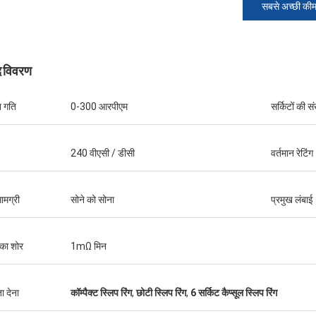
सबसे अच्छी की
द विवरण
 गति
0-300 आरपीएम
सर्किटों की सं
240 वीएसी / डीसी
वर्तमान रेटिंग
मार्टिन
विलियम
सामग्री
सोने को सोना
प्रमुख लंबाई
ण, अच्छा प्रदर्शन और अच्छी गुणवत्ता, अगले
JINPAT पर्ची की अंगूठी उपस्थिति अच्छी है, 
 तत्पर हैं।
पैकिंग, सेवा उत्साह, फिर से आने की जरूरत ह
का शोर
1mΩ मिन
ा देना
कॉम्पैक्ट स्लिप रिंग
,
छोटी स्लिप रिंग
,
6 सर्किट कैप्सूल स्लिप रिंग