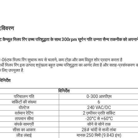
द विवरण
ट कैप्सूल स्लिप रिंग उच्च परिशुद्धता के साथ 300rpm घूर्णन गति उन्नत सैन्य तकनीक को अपनान
-06एफ स्लिप रिंग सुचारू रूप से चलाने, कम टोक़ और कम विद्युत शोर प्रदान करता है
पर्धी स्लिप रिंग.इस उत्पाद श्रृंखला बहुत उच्च परिशुद्धता का आनंद लेता है और सतह-प्रसंस्क
ं के लिए उपयुक्त है.
िनिर्देश
विनिर्देश
परिचालन गति
0-300 आरपीएम
सर्किटों की संख्या
6
वोल्टेज
240 VAC/DC
वर्तमान रेटिंग
2 एम्पीयर प्रति सर्किट
तापमान सीमा
-20°C से +60°C
संपर्क सामग्री
सोने से सोने तक
सीसा का आकार
28# चांदी से सजी तांबा
लीड लंबाई
मानक 250 मिमी (9.843 इंच)