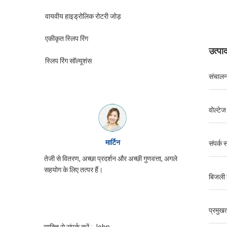
वायवीय हाइड्रोलिक रोटरी जोड़
एकीकृत स्लिप रिंग
उत्पा
स्लिप रिंग सॉल्यूशंस
संचालन
वोल्टेज
विलियम
संपर्क 
वत्ता, अगले
JINPAT पर्ची की अंगूठी उपस्थिति अच्छी है, ध्यान से
तेजी से वितर
पैकिंग, सेवा उत्साह, फिर से आने की जरूरत है
सहयोग के लिए
बिजली 
प्रमुखत