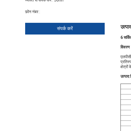
व्यक्ति से संपर्क करें :
John
फ़ोन नंबर :
+86 1346 401 9643
उत्पा
संपर्क करें
6 सर्कि
विवरण
एलपीसी
प्रतिस्
क्षेत्रो
उत्पाद व