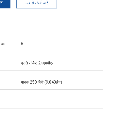
मत
अब से संपर्क करें
ख्या
6
प्रति सर्किट 2 एएमपीएस
मानक 250 मिमी (9.843इंच)
ध्यान से
ै