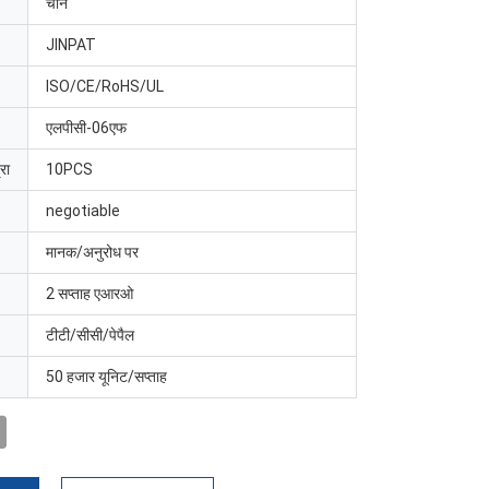
चीन
JINPAT
ISO/CE/RoHS/UL
एलपीसी-06एफ
रा
10PCS
negotiable
मानक/अनुरोध पर
2 सप्ताह एआरओ
टीटी/सीसी/पेपैल
50 हजार यूनिट/सप्ताह