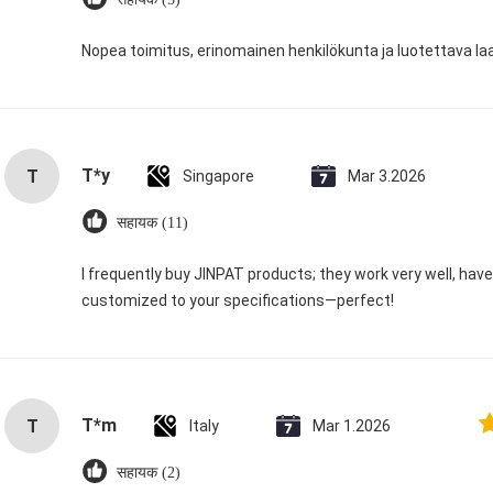
Nopea toimitus, erinomainen henkilökunta ja luotettava la
T*y
T
Singapore
Mar 3.2026
सहायक (11)
I frequently buy JINPAT products; they work very well, hav
customized to your specifications—perfect!
T*m
T
Italy
Mar 1.2026
सहायक (2)