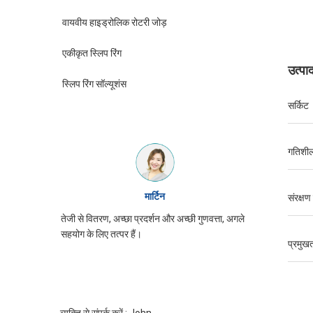
वायवीय हाइड्रोलिक रोटरी जोड़
एकीकृत स्लिप रिंग
उत्पा
स्लिप रिंग सॉल्यूशंस
सर्किट
गतिशील
विलियम
संरक्षण 
र अच्छी गुणवत्ता, अगले
JINPAT पर्ची की अंगूठी उपस्थिति अच्छी है, ध्यान से
पैकिंग, सेवा उत्साह, फिर से आने की जरूरत है
प्रमुखत