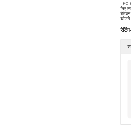
LPC-56
लिए उप
रोटेशन
खोजने क
रेटिंग
सम