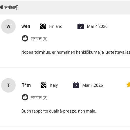
ी समीक्षाएँ
wen
W
Finland
Mar 4.2026
सहायक (5)
Nopea toimitus, erinomainen henkilökunta ja luotettava la
T*m
T
Italy
Mar 1.2026
सहायक (2)
Buon rapporto qualità-prezzo, non male.