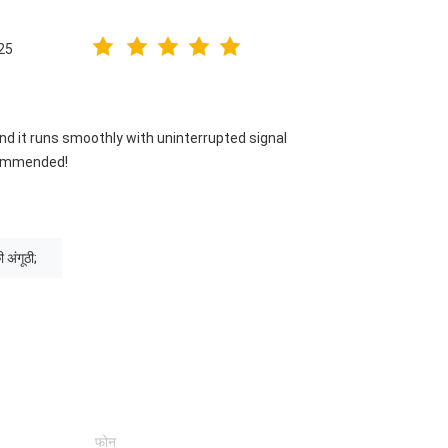
25
and it runs smoothly with uninterrupted signal
ecommended!
ी अंगूठी;