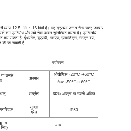
री व्यास 12.5 मिमी ~ 16 मिमी है। यह श्रृंखला उन्नत सैन्य सतह उपचार
र्क कम प्रतिरोध और लंबे सेवा जीवन सुनिश्चित करता है। प्रतिनिधि
ीकृत कर सकता है: ईथरनेट, यूएसबी, आरएस, एलवीडीएस, सीएएन बस,
 की जा सकती हैं।
पर्यावरण
औद्योगिकः -20°C~+60°C
या उससे
तापमान
क
सैन्य: -50°C~+80°C
धातु
आर्द्रता
60% आरएच या उससे अधिक
सुरक्षा
प्लास्टिक
IP50
ग्रेड
 g.m
अन्य
े लिए)