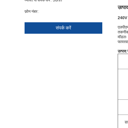
व्यक्ति से संपर्क करें :
John
उत्पा
फ़ोन नंबर :
+86 1346 401 9643
240V कै
एलपीएम
संपर्क करें
तकनीक 
मॉडलः 
फायरवा
उत्पाद
डा