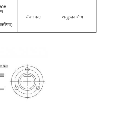
30#
्य
जीवन काल
अनुकूलन योग्य
ैकल्पिक)