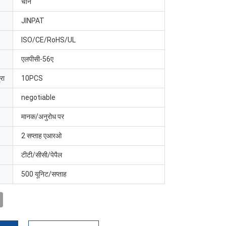
चीन
JINPAT
ISO/CE/RoHS/UL
एलपीसी-56ए
रा
10PCS
negotiable
मानक/अनुरोध पर
2 सप्ताह एआरओ
टीटी/सीसी/पेपैल
500 यूनिट/सप्ताह