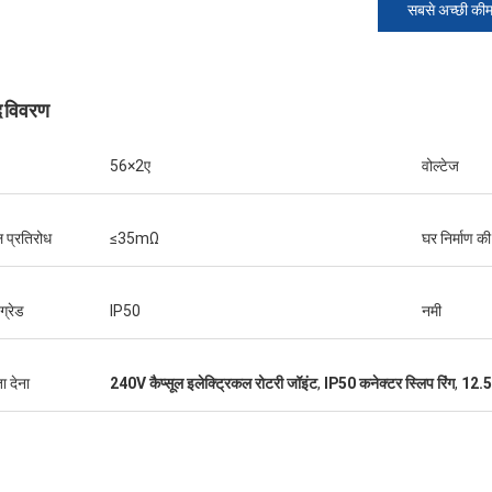
सबसे अच्छी की
द विवरण
56×2ए
वोल्टेज
 प्रतिरोध
≤35mΩ
घर निर्माण की
ग्रेड
IP50
नमी
ा देना
240V कैप्सूल इलेक्ट्रिकल रोटरी जॉइंट
,
IP50 कनेक्टर स्लिप रिंग
,
12.5 