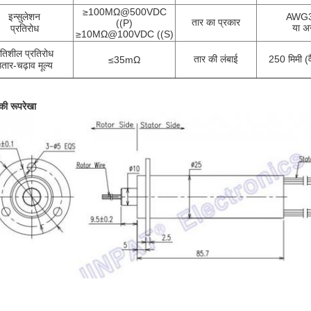
≥100MΩ@500VDC
इन्सुलेशन
AWG
तार का प्रकार
((P)
या अन
प्रतिरोध
≥10MΩ@100VDC ((S)
तिशील प्रतिरोध
तार की लंबाई
250 मिमी (व
≤35mΩ
तार-चढ़ाव मूल्य
 की रूपरेखा