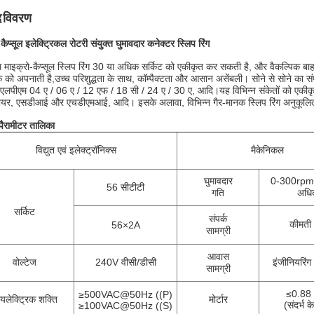
द विवरण
प्सूल इलेक्ट्रिकल रोटरी संयुक्त घुमावदार कनेक्टर स्लिप रिंग
 माइक्रो-कैप्सूल स्लिप रिंग 30 या अधिक सर्किट को एकीकृत कर सकती है, और वैकल्पिक बाह
को अपनाती है,उच्च परिशुद्धता के साथ, कॉम्पैक्टता और आसान असेंबली। सोने से सोने का संप
एलपीएम 04 ए / 06 ए / 12 एफ / 18 सी / 24 ए / 30 ए, आदि।यह विभिन्न संकेतों को एक
यर, एसडीआई और एचडीएमआई, आदि। इसके अलावा, विभिन्न गैर-मानक स्लिप रिंग अनुकूलित
 पैरामीटर तालिका
विद्युत एवं इलेक्ट्रॉनिक्स
मैकेनिकल
घुमावदार
0-300rpm 
56 सीटीटी
गति
अधि
सर्किट
संपर्क
कीमती 
56×2A
सामग्री
आवास
वोल्टेज
240V वीसी/डीसी
इंजीनियरिंग 
सामग्री
≤0.88
≥500VAC@50Hz ((P)
यलेक्ट्रिक शक्ति
मोर्टार
(संदर्भ क
≥100VAC@50Hz ((S)