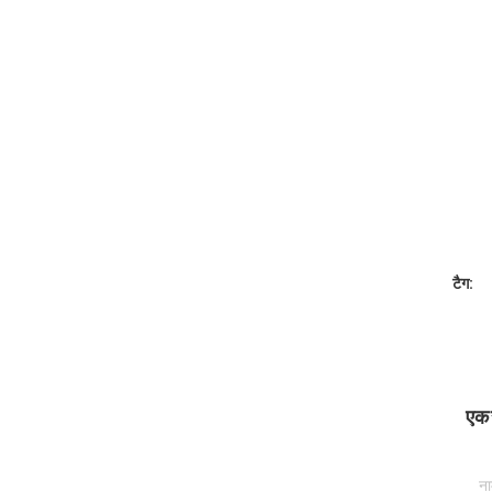
टैग:
एक स