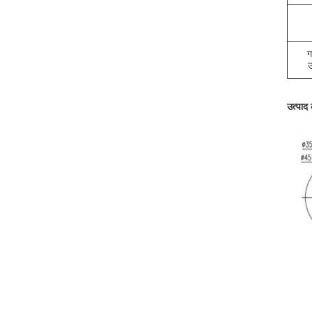
ग
उ
उत्पाद