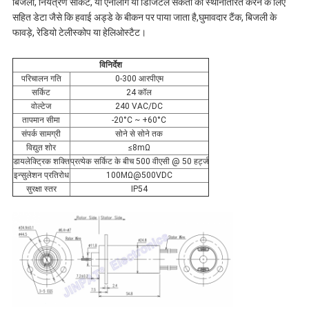
बिजली, नियंत्रण सर्किट, या एनालॉग या डिजिटल संकेतों को स्थानांतरित करने के लिए
सहित डेटा जैसे कि हवाई अड्डे के बीकन पर पाया जाता है,घुमावदार टैंक, बिजली के
फावड़े, रेडियो टेलीस्कोप या हेलिओस्टैट।
विनिर्देश
परिचालन गति
0-300 आरपीएम
सर्किट
24 कॉल
वोल्टेज
240 VAC/DC
तापमान सीमा
-20°C ~ +60°C
संपर्क सामग्री
सोने से सोने तक
विद्युत शोर
≤8mΩ
डायलेक्ट्रिक शक्ति
प्रत्येक सर्किट के बीच 500 वीएसी @ 50 हर्ट्ज
इन्सुलेशन प्रतिरोध
100MΩ@500VDC
सुरक्षा स्तर
IP54