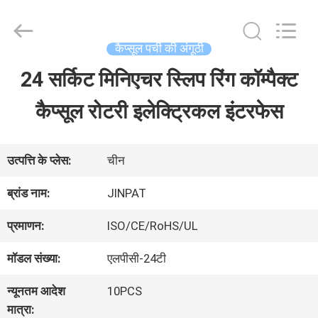
2026
JINPAT
Electronics
Co.,
कैप्सूल पर्ची की अंगूठी
Ltd.
All
24 सर्किट मिनिएचर स्लिप रिंग कॉम्पैक्ट
घर
Rights
Reserved.
कैप्सूल रोटरी इलेक्ट्रिकल इंटरफेस
उत्पादों
उत्पत्ति के प्लेस:
चीन
वीआर
ब्रांड नाम:
JINPAT
दिखाएँ
प्रमाणन:
ISO/CE/RoHS/UL
मॉडल संख्या:
एलपीसी-24टी
हमारे
न्यूनतम आदेश
10PCS
बारे
मात्रा: