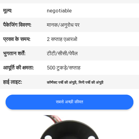
में
मूल्य:
negotiable
पैकेजिंग विवरण:
मानक/अनुरोध पर
कारखाना
प्रसव के समय:
2 सप्ताह एआरओ
भ्रमण
भुगतान शर्तें:
टीटी/सीसी/पेपैल
गुणवत्ता
आपूर्ति की क्षमता:
500 टुकड़े/सप्ताह
नियंत्रण
हाई लाइट:
,
कॉम्पैक्ट पर्ची की अंगूठी
मिनी पर्ची की अंगूठी
सबसे अच्छी कीमत
संपर्क
करें