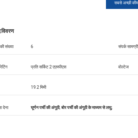
सबसे अच्छी की
द विवरण
 की संख्या
6
संपर्क सामग्री
रेटिंग
प्रति सर्किट 2 एएमपीएस
वोल्टेज
मार्टिन
विलियम
19.2 मिमी
ण, अच्छा प्रदर्शन और अच्छी गुणवत्ता, अगले
JINPAT पर्ची की अंगूठी उपस्थिति अच्छी है, 
 तत्पर हैं।
पैकिंग, सेवा उत्साह, फिर से आने की जरूरत ह
ा देना
घूर्णन पर्ची की अंगूठी
,
बोर पर्ची की अंगूठी के माध्यम से लघु;