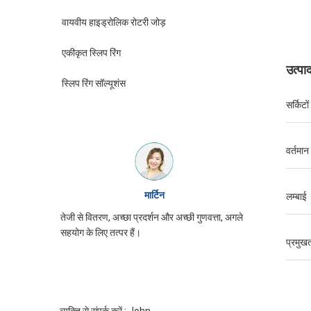
वायवीय हाइड्रोलिक रोटरी जोड़
एकीकृत स्लिप रिंग
उत्पा
स्लिप रिंग सॉल्यूशंस
सर्किटों
वर्तमान 
विलियम
लम्बाई
वत्ता, अगले
JINPAT पर्ची की अंगूठी उपस्थिति अच्छी है, ध्यान से
तेजी से वितर
पैकिंग, सेवा उत्साह, फिर से आने की जरूरत है
सहयोग के लिए
प्रमुखत