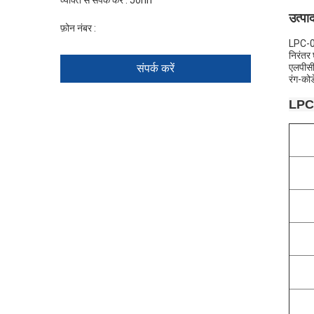
व्यक्ति से संपर्क करें :
John
उत्पा
फ़ोन नंबर :
+86 1346 401 9643
LPC-06B
निरंतर
संपर्क करें
एलपीसी-
रंग-कोड
LPC-