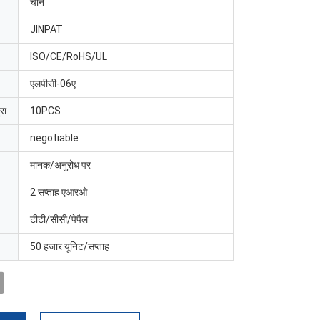
चीन
JINPAT
ISO/CE/RoHS/UL
एलपीसी-06ए
रा
10PCS
negotiable
मानक/अनुरोध पर
2 सप्ताह एआरओ
टीटी/सीसी/पेपैल
50 हजार यूनिट/सप्ताह