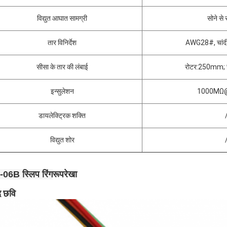
विद्युत आघात सामग्री
सोने से
तार विनिर्देश
AWG28#, चांदी 
सीसा के तार की लंबाई
रोटर:250mm; 
इन्सुलेशन
1000MΩ
डायलेक्ट्रिक शक्ति
विद्युत शोर
रूपरेखा
06B स्लिप रिंग
द छवि