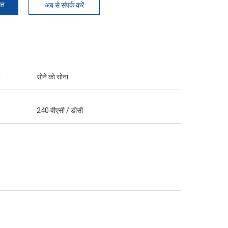
मत
अब से संपर्क करें
सोने को सोना
240 वीएसी / डीसी
ध्यान से
ै