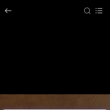
JINPAT
Electronics
Co.,
Ltd.
All
Rights
Reserved.
घर
उत्पादों
वीआर
दिखाएँ
हमारे
बारे
में