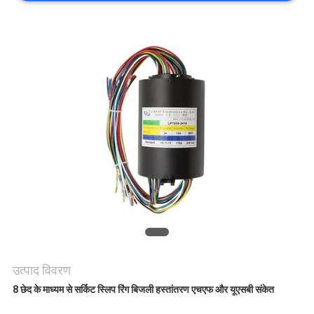
एक
उद्धरण
की
विनती
करे
साइटमैप
PRIVACY
POLICY
उत्पाद विवरण
8 छेद के माध्यम से सर्किट स्लिप रिंग बिजली हस्तांतरण एचएफ और यूएसबी संकेत