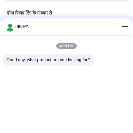
होल स्लिप रिंग के माध्यम से
JINPAT
आंतरिक व्यास 60 मिमी के माध्यम से छेद फिसलने की अंगूठी
बोर के माध्यम से इलेक्ट्रिकल स्लिप रिंग 300rpm आंतरिक व्यास 50mm
4:19 PM
IP54 JINPAT होल स्लिप रिंग के माध्यम से खोखले दस्ता 24 सर्किट सिग्नल संचारित
Good day, what product are you looking for?
करता है
लोकप्रिय श्रेणियां
सभी
रोटरी स्लिप रिंग
कैप्सूल पर्ची की अंगूठी
फाइबर ऑप्टिक रोटरी 
सिग्नल स्लिप रिंग्स
संयुक्त