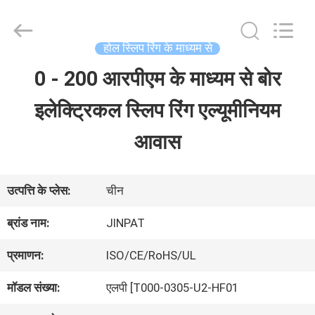
2026
JINPAT
Electronics
Co.,
होल स्लिप रिंग के माध्यम से
Ltd.
All
0 - 200 आरपीएम के माध्यम से बोर
घर
Rights
Reserved.
इलेक्ट्रिकल स्लिप रिंग एल्यूमीनियम
उत्पादों
आवास
वीआर
उत्पत्ति के प्लेस:
चीन
दिखाएँ
ब्रांड नाम:
JINPAT
प्रमाणन:
ISO/CE/RoHS/UL
हमारे
मॉडल संख्या:
एलपी [T000-0305-U2-HF01
बारे