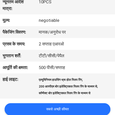
न्यूनतम आदेश
10PCS
में
मात्रा:
मूल्य:
negotiable
कारखाना
पैकेजिंग विवरण:
मानक/अनुरोध पर
भ्रमण
प्रसव के समय:
2 सप्ताह एआरओ
गुणवत्ता
भुगतान शर्तें:
टीटी/सीसी/पेपैल
नियंत्रण
आपूर्ति की क्षमता:
500 पीसी/सप्ताह
हाई लाइट:
,
एल्युमिनियम हाउसिंग थ्रू होल स्लिप रिंग
संपर्क
,
200 आरपीएम बोर इलेक्ट्रिकल स्लिप रिंग के माध्यम से
कॉम्पैक्ट बोर इलेक्ट्रिकल स्लिप रिंग के माध्यम से
करें
सबसे अच्छी कीमत