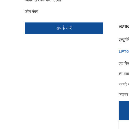
व्यक्ति से संपर्क करें :
John
फ़ोन नंबर :
+86 1346 401 9643
उत्पा
संपर्क करें
एल्यूम
LPT050
एक स्लि
की आवश
फायदे 
फाइबर 