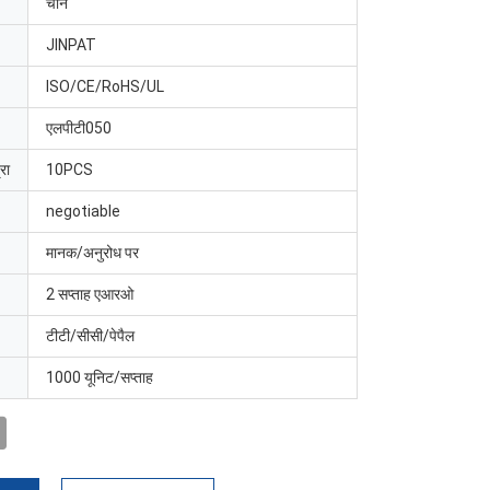
चीन
JINPAT
ISO/CE/RoHS/UL
एलपीटी050
रा
10PCS
negotiable
मानक/अनुरोध पर
2 सप्ताह एआरओ
टीटी/सीसी/पेपैल
1000 यूनिट/सप्ताह