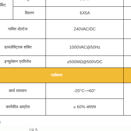
्किट
विवरण
6X5A
नामित वोल्टेज
240VAC/DC
डायलेक्ट्रिक शक्ति
1000VAC@50Hz
इन्सुलेशन प्रतिरोध
≥500MΩ@500VDC
पर्यावरण
कार्य तापमान
-20°C~+60°
कार्यशील आर्द्रता
≤ 60% आरएच
ा