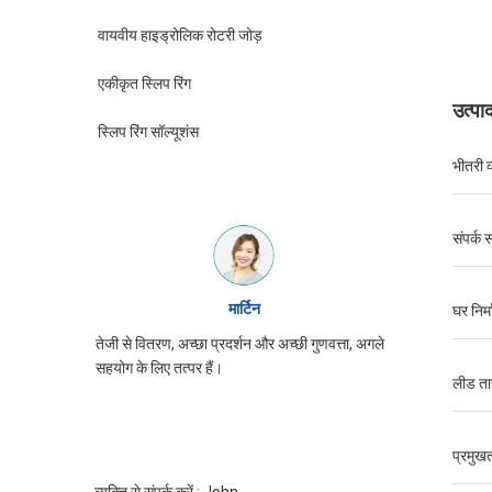
वायवीय हाइड्रोलिक रोटरी जोड़
एकीकृत स्लिप रिंग
उत्पा
स्लिप रिंग सॉल्यूशंस
भीतरी व
संपर्क 
विलियम
घर निर्
च्छी गुणवत्ता, अगले
JINPAT पर्ची की अंगूठी उपस्थिति अच्छी है, ध्यान से
पैकिंग, सेवा उत्साह, फिर से आने की जरूरत है
लीड ता
प्रमुखत