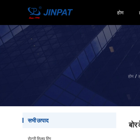
होम
होम
/
ह
सभी उत्पाद
बोर 
रोटरी स्लिप रिंग