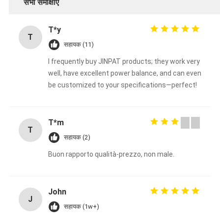
सभी समीक्षाएँ
T*y
T
सहायक (11)
I frequently buy JINPAT products; they work very
well, have excellent power balance, and can even
be customized to your specifications—perfect!
T*m
T
सहायक (2)
Buon rapporto qualità-prezzo, non male.
John
J
सहायक (1w+)