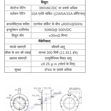
विद्युत:
वोल्टेज रेटिंग
380VAC/DC या उससे अधिक
वर्तमान रेटिंग
10A प्रति सर्किट ((2A/5A/15A ऑप्टिनल)
डायलेक्ट्रिक शक्ति
प्रत्येक सर्किट के बीच ≥800V@50Hz
इन्सुलेशन प्रतिरोध
50MΩ@ 500VDC
विद्युत शोर
≤30mΩ मिनट
मैकेनिकल:
संपर्क सामग्री
कीमती धातु
सीसा के तार की लंबाई
मानक 300 मिमी (11.811 इंच)
आवास सामग्री
एल्यूमीनियम मिश्र धातु
≤9.25 g·m (संदर्भ के लिए)
सुरक्षा
IP44 या उससे अधिक