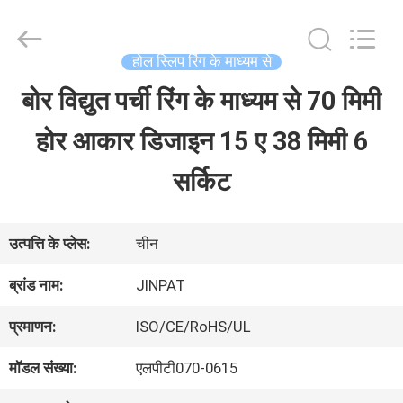
2026
JINPAT
Electronics
Co.,
होल स्लिप रिंग के माध्यम से
Ltd.
All
बोर विद्युत पर्ची रिंग के माध्यम से 70 मिमी
घर
Rights
Reserved.
होर आकार डिजाइन 15 ए 38 मिमी 6
उत्पादों
सर्किट
वीआर
उत्पत्ति के प्लेस:
चीन
दिखाएँ
ब्रांड नाम:
JINPAT
प्रमाणन:
ISO/CE/RoHS/UL
हमारे
मॉडल संख्या:
एलपीटी070-0615
बारे