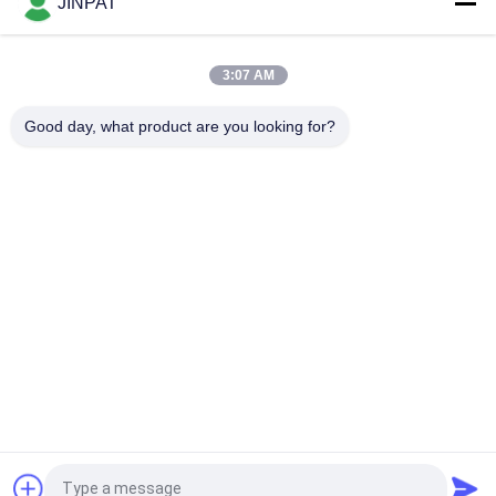
JINPAT
आंतरिक व्यास 60 मिमी के माध्यम से छेद फिसलने की अंगूठी
बोर के माध्यम से इलेक्ट्रिकल स्लिप रिंग 300rpm आंतरिक व्यास 50mm
3:07 AM
IP54 JINPAT होल स्लिप रिंग के माध्यम से खोखले दस्ता 24 सर्किट सिग्नल संचारित
Good day, what product are you looking for?
करता है
लोकप्रिय श्रेणियां
सभी
रोटरी स्लिप रिंग
कैप्सूल पर्ची की अंगूठी
फाइबर ऑप्टिक रोटरी 
सिग्नल स्लिप रिंग्स
संयुक्त
उच्च आवृत्ति पर्ची के छल्ले
होल स्लिप रिंग के माध्यम से
अलग पर्ची की अंगूठी
पैनकेक पर्ची की अंगूठी