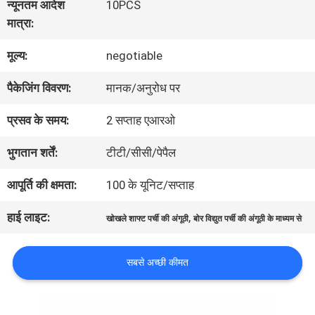
न्यूनतम आदेश
10PCS
में
मात्रा:
मूल्य:
negotiable
कारखाना
पैकेजिंग विवरण:
मानक/अनुरोध पर
भ्रमण
प्रसव के समय:
2 सप्ताह एआरओ
गुणवत्ता
भुगतान शर्तें:
टीटी/सीसी/पेपैल
नियंत्रण
आपूर्ति की क्षमता:
100 के यूनिट/सप्ताह
हाई लाइट:
,
खोखले शाफ्ट पर्ची की अंगूठी
बोर विद्युत पर्ची की अंगूठी के माध्यम से
संपर्क
सबसे अच्छी कीमत
करें