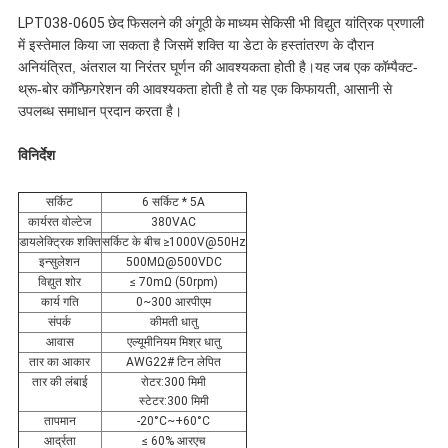
LPT038-0605 छेद फिसलने की अंगूठी के माध्यम से
किसी भी विद्युत यांत्रिक प्रणाली
में इस्तेमाल किया जा सकता है जिसमें शक्ति या डेटा के हस्तांतरण के दौरान
अनियंत्रित, अंतराल या निरंतर घूर्णन की आवश्यकता होती है।
यह
जब एक कॉम्पैक्ट-
थ्रू-बोर कॉन्फ़िगरेशन की आवश्यकता होती है तो यह एक किफायती, आसानी से
उपलब्ध समाधान प्रदान करता है।
विनिर्देश
सर्किट
6 सर्किट * 5A
कार्यरत वोल्टेज
380VAC
डायलेक्ट्रिक शक्ति
सर्किट के बीच ≥1000V@50Hz
इन्सुलेशन
500MΩ@500VDC
विद्युत शोर
≤ 70mΩ (50rpm)
कार्य गति
0~300 आरपीएम
संपर्क
कीमती धातु
आवास
एल्यूमीनियम मिश्र धातु
तार का आकार
AWG22# टिन लेपित
तार की लंबाई
रोटर:300 मिमी
स्टेटर:300 मिमी
तापमान
-20°C~+60°C
आर्द्रता
≤ 60% आरएच