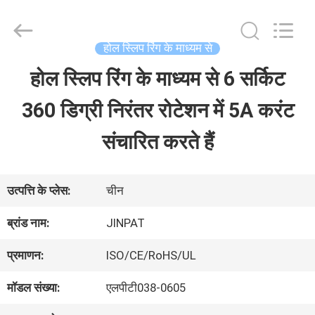
2026
JINPAT
Electronics
Co.,
होल स्लिप रिंग के माध्यम से
Ltd.
All
होल स्लिप रिंग के माध्यम से 6 सर्किट
घर
Rights
Reserved.
360 डिग्री निरंतर रोटेशन में 5A करंट
उत्पादों
संचारित करते हैं
वीआर
उत्पत्ति के प्लेस:
चीन
दिखाएँ
ब्रांड नाम:
JINPAT
प्रमाणन:
ISO/CE/RoHS/UL
हमारे
मॉडल संख्या:
एलपीटी038-0605
बारे