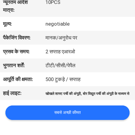
न्यूनतम आदेश
10PCS
में
मात्रा:
मूल्य:
negotiable
कारखाना
पैकेजिंग विवरण:
मानक/अनुरोध पर
भ्रमण
प्रसव के समय:
2 सप्ताह एआरओ
गुणवत्ता
भुगतान शर्तें:
टीटी/सीसी/पेपैल
नियंत्रण
आपूर्ति की क्षमता:
500 टुकड़े / सप्ताह
हाई लाइट:
,
खोखले शाफ्ट पर्ची की अंगूठी
बोर विद्युत पर्ची की अंगूठी के माध्यम से
संपर्क
सबसे अच्छी कीमत
करें