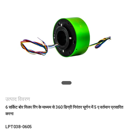
एक
उद्धरण
की
विनती
करे
साइटमैप
PRIVACY
उत्पाद विवरण
6 सर्किट बोर स्लिप रिंग के माध्यम से 360 डिग्री निरंतर घूर्णन में 5 ए वर्तमान प्रसारित
POLICY
करना
LPT038-0605