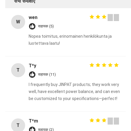
सभी समीक्षाएँ
wen
W
सहायक (5)
Nopea toimitus, erinomainen henkilökunta ja
luotettava laatu!
T*y
T
सहायक (11)
I frequently buy JINPAT products; they work very
well, have excellent power balance, and can even
be customized to your specifications—perfect!
T*m
T
सहायक (2)