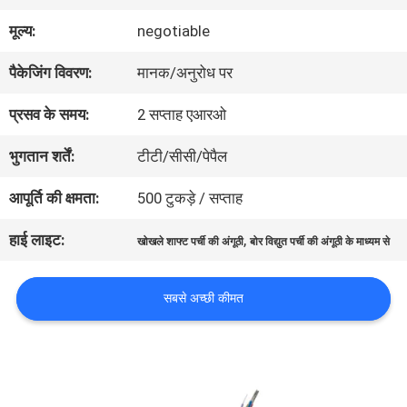
में
मूल्य:
negotiable
पैकेजिंग विवरण:
मानक/अनुरोध पर
कारखाना
प्रसव के समय:
2 सप्ताह एआरओ
भ्रमण
भुगतान शर्तें:
टीटी/सीसी/पेपैल
गुणवत्ता
आपूर्ति की क्षमता:
500 टुकड़े / सप्ताह
नियंत्रण
हाई लाइट:
,
खोखले शाफ्ट पर्ची की अंगूठी
बोर विद्युत पर्ची की अंगूठी के माध्यम से
सबसे अच्छी कीमत
संपर्क
करें