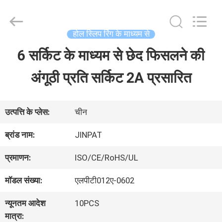
2026
JINPAT
Electronics
Co.,
होल स्लिप रिंग के माध्यम से
Ltd.
All
6 सर्किट के माध्यम से छेद फिसलने की
घर
Rights
Reserved.
अंगूठी प्रति सर्किट 2A प्रसारित
उत्पादों
उत्पत्ति के प्लेस:
चीन
वीआर
ब्रांड नाम:
JINPAT
दिखाएँ
प्रमाणन:
ISO/CE/RoHS/UL
मॉडल संख्या:
एलपीटी012ए-0602
हमारे
न्यूनतम आदेश
10PCS
बारे
मात्रा: