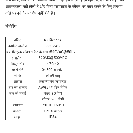
किफायती, आसानी से उपलब्ध समाधान प्रदान करता है।
फाइबर ब्रशों को स्नेहन की
आवश्यकता नहीं होती है और बिना रखरखाव के जीवन भर काम करने के लिए लगभग
कोई पहनने के अवशेष नहीं होते हैं।
विनिर्देश
सर्किट
6 सर्किट *2A
कार्यरत वोल्टेज
380VAC
डायलेक्ट्रिक शक्ति
सर्किट के बीच ≥500VAC@50Hz
इन्सुलेशन
500MΩ@500VDC
विद्युत शोर
≤ 70mΩ
कार्य गति
0~300 आरपीएम
संपर्क
कीमती धातु
आवास
इंजीनियरिंग प्लास्टिक
तार का आकार
AWG24#, टिन लेपित
तार की लंबाई
रोटरः 80 मिमी
स्टेटरः 250 मिमी
तापमान
-20°C~+60°C
आर्द्रता
≤ 60% आरएच
आईपी
IP54