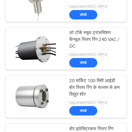
करे
negotiable MOQ:10PCS
संपर्क
28
साइटमैप
लो टॉर्क स्मूथ ट्रांसमिशन
उच्च आवृत्ति पर्ची के छल्ले
कैप्सूल स्लिप रिंग 240 VAC /
PRIVACY
DC
POLICY
negotiable MOQ:10PCS
संपर्क
20 सर्किट 100 मिमी आईडी
153
बोर स्लिप रिंग के माध्यम से कम
होल स्लिप रिंग के माध्यम
विद्युत शोर
negotiable MOQ:10PCS
से
संपर्क
बोर इलेक्ट्रिकल स्लिप रिंग