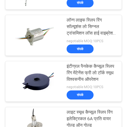
संपर्क
कारखाना
भ्रमण
लॉन्ग लाइफ स्लिप रिंग
15
सॉल्यूशंस लो सिग्नल
गुणवत्ता
ट्रांसमिशन लॉस हाई वाइब्रेशन
सिग्नल स्लिप रिंग्स
रेजिस्टेंस
negotiable MOQ:10PCS
नियंत्रण
संपर्क
संपर्क
इंटीग्रल पैनकेक कैप्सूल स्लिप
करें
रिंग मेंटेनेंस फ्री लो टॉर्क स्मूथ
विश्वसनीय ऑपरेशन
26
negotiable MOQ:10PCS
एक
फाइबर ऑप्टिक रोटरी
संपर्क
उद्धरण
संयुक्त
की
लाइट स्मूथ कैप्सूल स्लिप रिंग
इलेक्ट्रिकल 6A प्रति वायर
विनती
गोल्ड ऑन गोल्ड