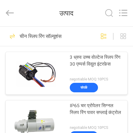
JINPAT
Electronics
Co.,
उत्पाद
Ltd.
All
Rights
Reserved.
घर
39
चीन स्लिप रिंग सॉल्यूशंस
रोटरी स्लिप रिंग
उत्पादों
3 ध्रुव उच्च वोल्टेज स्लिप रिंग
30 एम्पर्स विद्युत इंटरफ़ेस
वीआर
दिखाएँ
negotiable MOQ:10PCS
संपर्क
141
हमारे
IP65 चर प्रोपेलर सिग्नल
बारे
कैप्सूल पर्ची की अंगूठी
स्लिप रिंग पावर सप्लाई कंट्रोल
में
negotiable MOQ:10PCS