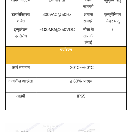
नामित वोल्टेज
24 वीडीसी
संपर्क
बहुमूल्य धातु
सामग्री
डायलेक्ट्रिक
300VAC@50Hz
आवास
एल्यूमीनियम
शक्ति
सामग्री
मिश्र धातु
इन्सुलेशन
≥100M
Ω@250VDC
सीसा के
/
प्रतिरोध
तार की
लंबाई
पर्यावरण
कार्य तापमान
-20°C~+60°C
कार्यशील आर्द्रता
≤ 60% आरएच
आईपी
IP65