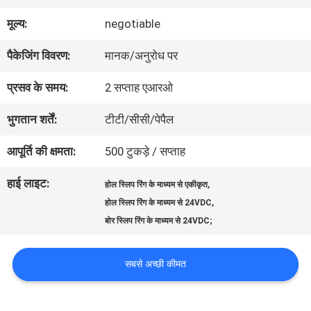
में
मूल्य:
negotiable
पैकेजिंग विवरण:
मानक/अनुरोध पर
कारखाना
प्रसव के समय:
2 सप्ताह एआरओ
भ्रमण
भुगतान शर्तें:
टीटी/सीसी/पेपैल
गुणवत्ता
आपूर्ति की क्षमता:
500 टुकड़े / सप्ताह
नियंत्रण
हाई लाइट:
,
होल स्लिप रिंग के माध्यम से एकीकृत
,
होल स्लिप रिंग के माध्यम से 24VDC
बोर स्लिप रिंग के माध्यम से 24VDC;
संपर्क
करें
सबसे अच्छी कीमत