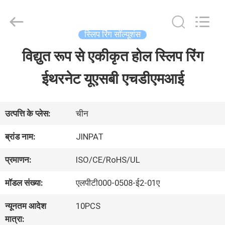
2026
JINPAT
Electronics
Co.,
स्लिप रिंग सॉल्यूशंस
Ltd.
All
विद्युत रूप से एकीकृत होल स्लिप रिंग
घर
Rights
Reserved.
ईथरनेट यूएसबी एचडीएमआई
उत्पादों
उत्पत्ति के प्लेस:
चीन
वीआर
ब्रांड नाम:
JINPAT
दिखाएँ
प्रमाणन:
ISO/CE/RoHS/UL
मॉडल संख्या:
एलपीटी000-0508-ई2-01ए
हमारे
न्यूनतम आदेश
10PCS
बारे
मात्रा: