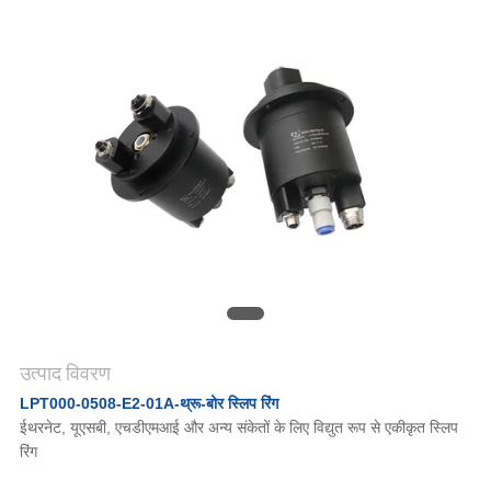
एक
उद्धरण
की
विनती
करे
साइटमैप
PRIVACY
उत्पाद विवरण
LPT000-0508-E2-01A-थ्रू-बोर स्लिप रिंग
POLICY
ईथरनेट, यूएसबी, एचडीएमआई और अन्य संकेतों के लिए विद्युत रूप से एकीकृत स्लिप
रिंग