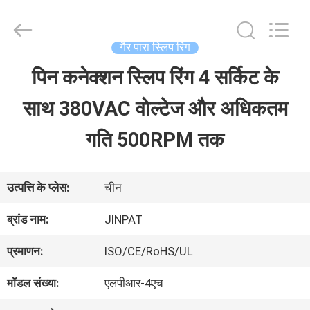
2026
JINPAT
Electronics
Co.,
गैर पारा स्लिप रिंग
Ltd.
All
पिन कनेक्शन स्लिप रिंग 4 सर्किट के
घर
Rights
Reserved.
साथ 380VAC वोल्टेज और अधिकतम
उत्पादों
गति 500RPM तक
वीआर
उत्पत्ति के प्लेस:
चीन
दिखाएँ
ब्रांड नाम:
JINPAT
प्रमाणन:
ISO/CE/RoHS/UL
हमारे
मॉडल संख्या:
एलपीआर-4एच
बारे