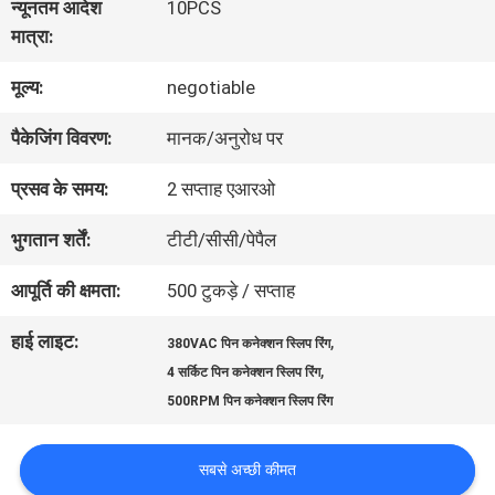
न्यूनतम आदेश
10PCS
में
मात्रा:
मूल्य:
negotiable
कारखाना
पैकेजिंग विवरण:
मानक/अनुरोध पर
भ्रमण
प्रसव के समय:
2 सप्ताह एआरओ
गुणवत्ता
भुगतान शर्तें:
टीटी/सीसी/पेपैल
नियंत्रण
आपूर्ति की क्षमता:
500 टुकड़े / सप्ताह
हाई लाइट:
,
380VAC पिन कनेक्शन स्लिप रिंग
संपर्क
,
4 सर्किट पिन कनेक्शन स्लिप रिंग
500RPM पिन कनेक्शन स्लिप रिंग
करें
सबसे अच्छी कीमत