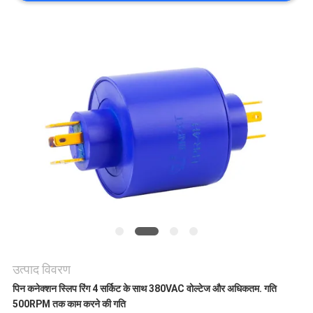
एक
उद्धरण
की
विनती
करे
साइटमैप
PRIVACY
POLICY
उत्पाद विवरण
पिन कनेक्शन स्लिप रिंग 4 सर्किट के साथ 380VAC वोल्टेज और अधिकतम. गति
500RPM तक काम करने की गति