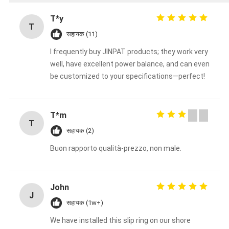
T*y
T
सहायक (11)
I frequently buy JINPAT products; they work very
well, have excellent power balance, and can even
be customized to your specifications—perfect!
T*m
T
सहायक (2)
Buon rapporto qualità-prezzo, non male.
John
J
सहायक (1w+)
We have installed this slip ring on our shore