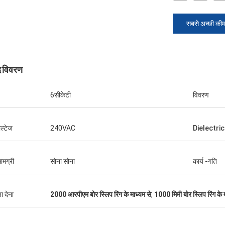
सबसे अच्छी की
द विवरण
6सीकेटी
विवरण
ोल्टेज
240VAC
Dielectri
विलियम
 की अंगूठी उपस्थिति अच्छी है, ध्यान से
सामग्री
सोना सोना
कार्य -गति
 उत्साह, फिर से आने की जरूरत है
ा देना
2000 आरपीएम बोर स्लिप रिंग के माध्यम से
,
1000 मिमी बोर स्लिप रिंग के 