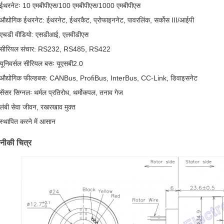
ईथरनेटः 10 एमबीपीएस/100 एमबीपीएस/1000 एमबीपीएस
औद्योगिक ईथरनेट: ईथरनेट, ईथरकैट, प्रोफाइननेट, पावरलिंक, सर्कोस III/आईपी
एचडी वीडियो: एसडीआई, एलवीडीएस
सीरियल संचार: RS232, RS485, RS422
यूनिवर्सल सीरियल बसः यूएसबी2.0
औद्योगिक फील्डबस: CANBus, ProfiBus, InterBus, CC-Link, डिवाइसनेट
सेंसर सिग्नलः थर्मल प्रतिरोध, थर्मोकपल, तनाव गेज
लंबी सेवा जीवन, रखरखाव मुक्त
स्थापित करने में आसान
ीकी चित्र