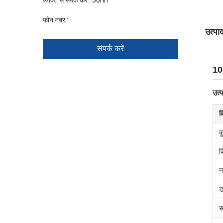
व्यक्ति से संपर्क करें :
John
फ़ोन नंबर :
+86 1346 401 9643
उत्पा
संपर्क करें
100
उत्प
व
क
व
न
ड
स