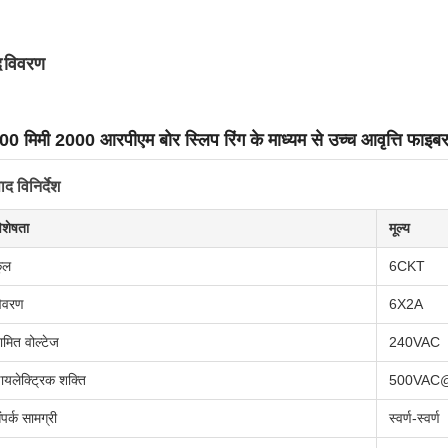
द विवरण
0 मिमी 2000 आरपीएम बोर स्लिप रिंग के माध्यम से उच्च आवृत्ति फाइब
ाद विनिर्देश
िशेषता
मूल्य
ुल
6CKT
िवरण
6X2A
ामित वोल्टेज
240VAC
ायलेक्ट्रिक शक्ति
500VAC
ंपर्क सामग्री
स्वर्ण-स्वर्ण