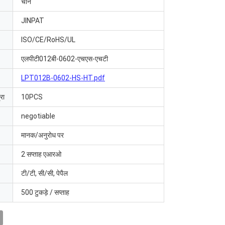
चीन
JINPAT
ISO/CE/RoHS/UL
एलपीटी012बी-0602-एचएस-एचटी
LPT012B-0602-HS-HT.pdf
रा
10PCS
negotiable
मानक/अनुरोध पर
2 सप्ताह एआरओ
टी/टी, सी/सी, पेपैल
500 टुकड़े / सप्ताह