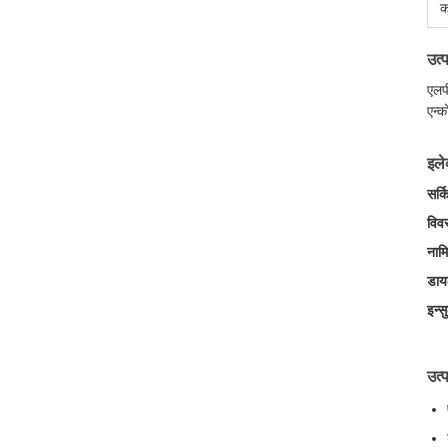
क
उत
एलपी
एन्
इले
सर्क
विव
नामि
डायल
इन्स
उत्