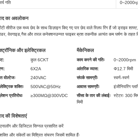
ार्य गति
0~2000r
्पाद का अवलोकन
टी सीरीज एक मध्य छेद के साथ डिज़ाइन किए गए पार छेद वाले स्लिप रिंग हैं जो ड्राइव शाफ्ट
कोडर, वेवगाइड,गैस और तरल कनेक्शनउन्नत फाइबर ब्रश तकनीक अत्यंत कम घर्षण के तहत विश
क्ट्रॉनिक और इलेक्ट्रिकल
मैकेनिकल
िट:
कुल 6CKT
काम करने की गतिः
0~2000rpm
रण:
6X2A
आंतरिक व्यास:
Φ12.7 मिमी
त वोल्टेजः
240VAC
संपर्क सामग्रीः
स्वर्ण-स्वर्ण
ेक्ट्रिक शक्तिः
500VAC@50Hz
आवास सामग्रीः
इंजीनियरिंग प्ला
ुलेशन प्रतिरोधः
≥300MΩ@300VDC
सीसा के तार की लंबाईः
स्टेटरः 300 मि
मिमी
पाद की विशेषताएं
एनालॉग और डिजिटल सिग्नल प्रसारित करें
शक्ति और संकेतों का मिश्रित संचरण जिसमें शामिल हैंः