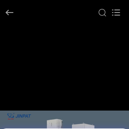
JINPAT
Electronics
Co.,
Ltd.
All
Rights
Reserved.
घर
उत्पादों
वीआर
दिखाएँ
हमारे
बारे
में