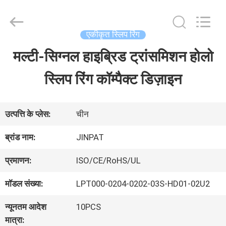
2026
JINPAT
Electronics
Co.,
एकीकृत स्लिप रिंग
Ltd.
All
मल्टी-सिग्नल हाइब्रिड ट्रांसमिशन होलो
घर
Rights
Reserved.
स्लिप रिंग कॉम्पैक्ट डिज़ाइन
उत्पादों
उत्पत्ति के प्लेस:
चीन
वीआर
ब्रांड नाम:
JINPAT
दिखाएँ
प्रमाणन:
ISO/CE/RoHS/UL
मॉडल संख्या:
LPT000-0204-0202-03S-HD01-02U2
हमारे
न्यूनतम आदेश
10PCS
बारे
मात्रा: