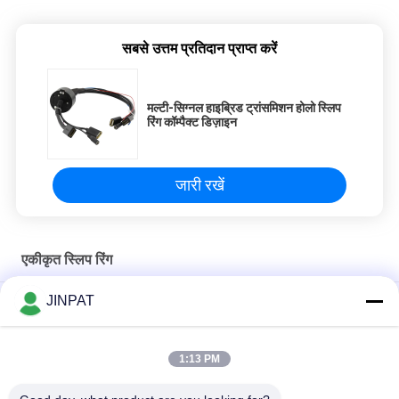
सबसे उत्तम प्रतिदान प्राप्त करें
मल्टी-सिग्नल हाइब्रिड ट्रांसमिशन होलो स्लिप
रिंग कॉम्पैक्ट डिज़ाइन
जारी रखें
एकीकृत स्लिप रिंग
JINPAT
JINPAT इंटीग्रेटेड स्लिप रिंग इलेक्ट्रिकल + USB+HDMI+ईथरनेट
LPW-05-SPX ((JP06-182-03) JINPAT पवन ऊर्जा स्लिप रिंग उच्च विद्युत
1:13 PM
और यांत्रिक प्रदर्शन