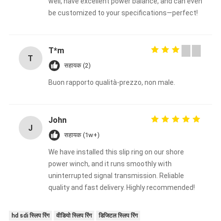
well, have excellent power balance, and can even
be customized to your specifications—perfect!
T*m
T
सहायक (2)
Buon rapporto qualità-prezzo, non male.
John
J
सहायक (1w+)
We have installed this slip ring on our shore
power winch, and it runs smoothly with
uninterrupted signal transmission. Reliable
quality and fast delivery. Highly recommended!
hd sdi स्लिप रिंग
वीडियो स्लिप रिंग
डिजिटल स्लिप रिंग