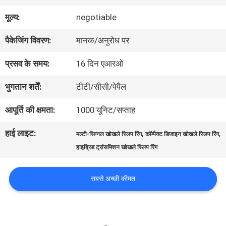
में
मूल्य:
negotiable
पैकेजिंग विवरण:
मानक/अनुरोध पर
कारखाना
प्रसव के समय:
16 दिन एआरओ
भ्रमण
भुगतान शर्तें:
टीटी/सीसी/पेपैल
गुणवत्ता
आपूर्ति की क्षमता:
1000 यूनिट/सप्ताह
नियंत्रण
हाई लाइट:
,
,
मल्टी-सिग्नल खोखले स्लिप रिंग
कॉम्पैक्ट डिजाइन खोखले स्लिप रिंग
हाइब्रिड ट्रांसमिशन खोखले स्लिप रिंग
संपर्क
सबसे अच्छी कीमत
करें