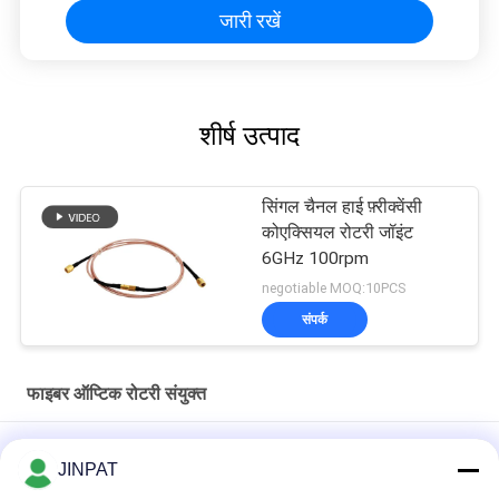
जारी रखें
शीर्ष उत्पाद
सिंगल चैनल हाई फ़्रीक्वेंसी
कोएक्सियल रोटरी जॉइंट
6GHz 100rpm
negotiable MOQ:10PCS
संपर्क
फाइबर ऑप्टिक रोटरी संयुक्त
7 चैनल ऑप्टिकल फाइबर स्लिप रिंग नो कॉन्टैक्ट फ्रिक्शन लॉन्ग लाइफ 10 मिलियन
JINPAT
आरपीएम