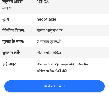
न्यूनतम आदेश
10PCS
में
मात्रा:
मूल्य:
negotiable
कारखाना
पैकेजिंग विवरण:
मानक/अनुरोध पर
भ्रमण
प्रसव के समय:
2 सप्ताह एआरओ
गुणवत्ता
भुगतान शर्तें:
टीटी/सीसी/पेपैल
नियंत्रण
हाई लाइट:
,
,
ऑप्टिकल रोटरी जॉइंट
फाइबर ऑप्टिक स्लिप रिंग
कॉम्पैक्ट हाइब्रिड रोटरी जॉइंट
संपर्क
सबसे अच्छी कीमत
करें