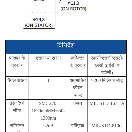
विनिर्देश
फाइबर के
एसएम या एमएम
कनेक्टर
एफसी/एससी/एसटी/
प्रकार
के प्रकार
एलसी ((पीसी या
एपीसी)
चैनल संख्या
1
अनुमानित
>200 मिलियन मोड़
जीवन
चक्र
तरंग दैर्ध्य
SM:1270-
कंपन
MIL-STD-167-1A
सीमा
1650nm
MM:650-
1300nm
सम्मिलन
<2dB
यांत्रिक
MIL-STD-810G