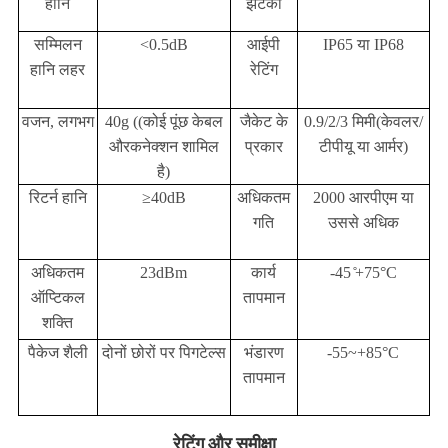
हानि
झटका
सम्मिलन
<0.5dB
आईपी
IP65 या IP68
हानि लहर
रेटिंग
वजन, लगभग
40g ((कोई पूंछ केबल
जैकेट के
0.9/2/3 मिमी
(केवलर/
और
कनेक्शन शामिल
प्रकार
टीपीयू या आर्मर)
है)
रिटर्न हानि
≥40dB
अधिकतम
2000 आरपीएम या
गति
उससे अधिक
अधिकतम
23dBm
कार्य
-45 ̊+75°C
ऑप्टिकल
तापमान
शक्ति
पैकेज शैली
दोनों छोरों पर पिगटेल्स
भंडारण
-55~+85°C
तापमान
रेटिंग और समीक्षा