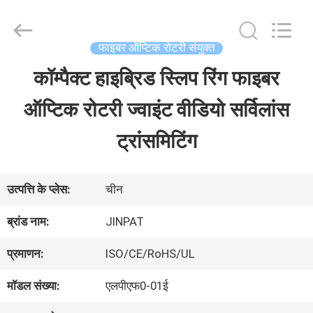
2026
JINPAT
Electronics
Co.,
फाइबर ऑप्टिक रोटरी संयुक्त
Ltd.
All
कॉम्पैक्ट हाइब्रिड स्लिप रिंग फाइबर
घर
Rights
Reserved.
ऑप्टिक रोटरी ज्वाइंट वीडियो सर्विलांस
उत्पादों
ट्रांसमिटिंग
वीआर
उत्पत्ति के प्लेस:
चीन
दिखाएँ
ब्रांड नाम:
JINPAT
प्रमाणन:
ISO/CE/RoHS/UL
हमारे
मॉडल संख्या:
एलपीएफ0-01ई
बारे