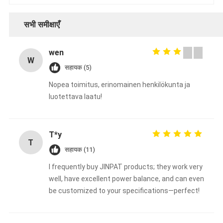
सभी समीक्षाएँ
wen
W
सहायक (5)
Nopea toimitus, erinomainen henkilökunta ja
luotettava laatu!
T*y
T
सहायक (11)
I frequently buy JINPAT products; they work very
well, have excellent power balance, and can even
be customized to your specifications—perfect!