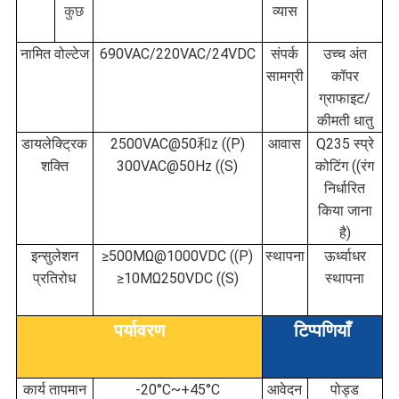
कुछ
व्यास
नामित वोल्टेज
690VAC/220VAC/24VDC
संपर्क
उच्च अंत
सामग्री
कॉपर
ग्राफाइट/
कीमती धातु
डायलेक्ट्रिक
2500VAC@50和z ((P)
आवास
Q235 स्प्रे
शक्ति
300VAC@50Hz ((S)
कोटिंग ((रंग
निर्धारित
किया जाना
है)
इन्सुलेशन
≥500MΩ@1000VDC ((P)
स्थापना
ऊर्ध्वाधर
प्रतिरोध
≥10MΩ250VDC ((S)
स्थापना
पर्यावरण
टिप्पणियाँ
कार्य तापमान
-20°C~+45°C
आवेदन
पोड्ड