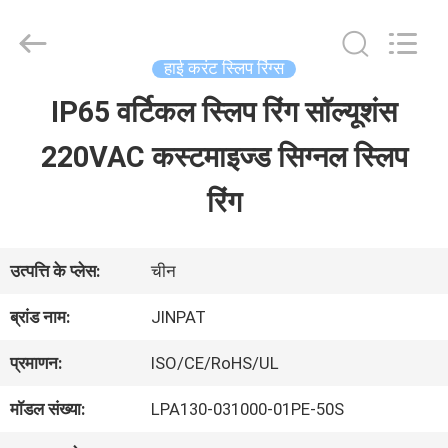
2026
JINPAT
Electronics
Co.,
हाई करंट स्लिप रिंग्स
Ltd.
All
IP65 वर्टिकल स्लिप रिंग सॉल्यूशंस
घर
Rights
Reserved.
220VAC कस्टमाइज्ड सिग्नल स्लिप
उत्पादों
रिंग
वीआर
उत्पत्ति के प्लेस:
चीन
दिखाएँ
ब्रांड नाम:
JINPAT
प्रमाणन:
ISO/CE/RoHS/UL
हमारे
मॉडल संख्या:
LPA130-031000-01PE-50S
बारे