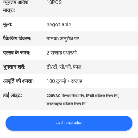
न्यूनतम आदेश
10PCS
में
मात्रा:
मूल्य:
negotiable
कारखाना
पैकेजिंग विवरण:
मानक/अनुरोध पर
भ्रमण
प्रसव के समय:
2 सप्ताह एआरओ
गुणवत्ता
भुगतान शर्तें:
टी/टी, सी/सी, पेपैल
नियंत्रण
आपूर्ति की क्षमता:
100 टुकड़े / सप्ताह
हाई लाइट:
,
,
220VAC सिग्नल स्लिप रिंग
IP65 वर्टिकल स्लिप रिंग
संपर्क
कस्टमाइज्ड वर्टिकल स्लिप रिंग
करें
सबसे अच्छी कीमत