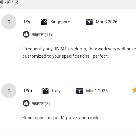
ी समीक्षाएँ
T*y
T
Singapore
Mar 3.2026
सहायक (11)
I frequently buy JINPAT products; they work very well, hav
customized to your specifications—perfect!
T*m
T
Italy
Mar 1.2026
सहायक (2)
Buon rapporto qualità-prezzo, non male.