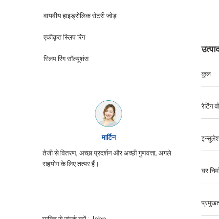
वायवीय हाइड्रोलिक रोटरी जोड़
एकीकृत स्लिप रिंग
उत्पा
स्लिप रिंग सॉल्यूशंस
कुल
रेटिंग व
विलियम
इन्सुले
र अच्छी गुणवत्ता, अगले
JINPAT पर्ची की अंगूठी उपस्थिति अच्छी है, ध्यान से
पैकिंग, सेवा उत्साह, फिर से आने की जरूरत है
घर निर्
प्रमुखत