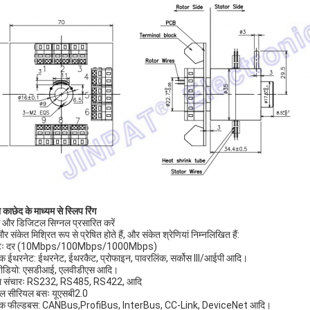
ा
का
छेद के माध्यम से स्लिप रिंग
 और डिजिटल सिग्नल प्रसारित करें
र संकेत मिश्रित रूप से प्रेषित होते हैं, और संकेत श्रेणियां निम्नलिखित हैं:
ेटः दर (10Mbps/100Mbps/1000Mbps)
िक ईथरनेट: ईथरनेट, ईथरकैट, प्रोफाइन, पावरलिंक, सर्कोस III/आईपी आदि।
वीडियो: एसडीआई, एलवीडीएस आदि।
ल संचारः RS232, RS485, RS422, आदि
्सल सीरियल बसः यूएसबी2.0
गिक फील्डबस: CANBus,ProfiBus, InterBus, CC-Link, DeviceNet आदि।