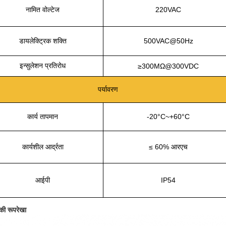
नामित वोल्टेज
220VAC
डायलेक्ट्रिक शक्ति
500VAC@50Hz
इन्सुलेशन प्रतिरोध
≥300MΩ@300VDC
पर्यावरण
कार्य तापमान
-20°C~+60°C
कार्यशील आर्द्रता
≤ 60% आरएच
आईपी
IP54
 की रूपरेखा