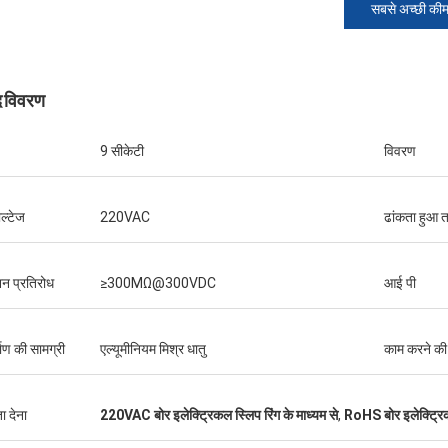
सबसे अच्छी की
द विवरण
9 सीकेटी
विवरण
ोल्टेज
220VAC
ढांकता हुआ 
शन प्रतिरोध
≥300MΩ@300VDC
आई पी
माण की सामग्री
एल्यूमीनियम मिश्र धातु
काम करने की
ा देना
220VAC बोर इलेक्ट्रिकल स्लिप रिंग के माध्यम से
,
RoHS बोर इलेक्ट्रिकल