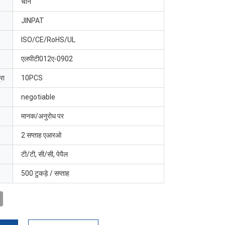
चीन
JINPAT
ISO/CE/RoHS/UL
एलपीटी012ए-0902
रा
10PCS
negotiable
मानक/अनुरोध पर
2 सप्ताह एआरओ
टी/टी, सी/सी, पेपैल
500 टुकड़े / सप्ताह