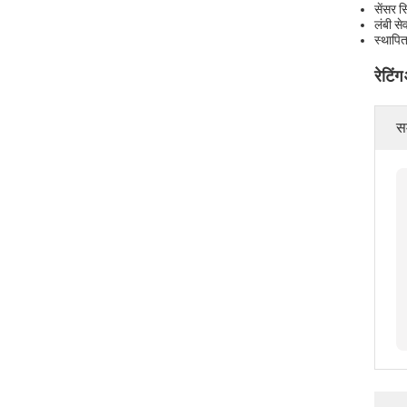
सेंसर स
लंबी स
स्थापि
रेटिंग
सम