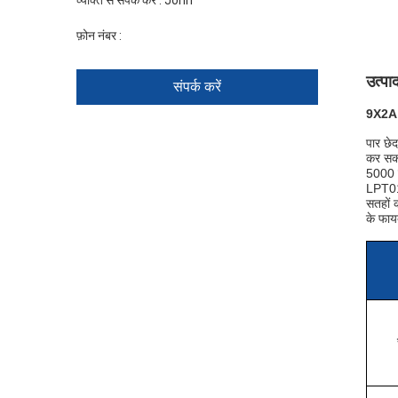
व्यक्ति से संपर्क करें :
John
फ़ोन नंबर :
+86 1346 401 9643
उत्पा
संपर्क करें
9X2A 2
पार छे
कर सकत
5000 ए
LPT012
सतहों 
के फायद