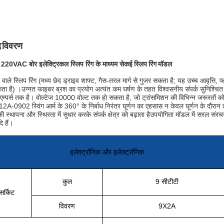
द विवरण
20VAC बोर इलेक्ट्रिकल स्लिप रिंग के माध्यम से
कई स्लिप रिंग मॉडल
द वाले स्लिप रिंग (मध्य छेद ड्राइव शाफ्ट, गैस-तरल मार्ग से गुजर सकता है; यह उच्च आवृत्त
ा है) ।उन्नत फाइबर ब्रश का प्रयोग अत्यंत कम घर्षण के तहत विश्वसनीय संपर्क सुनिश्चित 
म्पर्स तक है। वोल्टेज 10000 वोल्ट तक हो सकता है, जो ट्रांसमिशन की विभिन्न जरूरतों को
A-0902 स्विंग आर्म के 360° के निर्बाध निरंतर घूर्णन का एहसास न केवल घूर्णन के दौरान 
की स्थापना और स्थिरता में सुधार करके संपर्क क्षेत्र को बढ़ाता हैउपयोगिता मॉडल में सरल स
े हैं।
इलेक्ट्रॉनिक और इलेक्ट्रॉनिक
कुल
9 सीटीटी
सर्किट
विवरण
9X2A