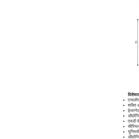
विशेषत
एनालॉग
शक्ति औ
ईथरन
औद्योग
एचडी 
सीरिय
यूनिवर
औद्यो