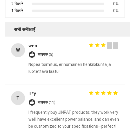
2 सितारे
0%
1 सितारे
0%
सभी समीक्षाएँ
wen
W
सहायक (5)
Nopea toimitus, erinomainen henkilökunta ja
luotettava laatu!
T*y
T
सहायक (11)
I frequently buy JINPAT products; they work very
well, have excellent power balance, and can even
be customized to your specifications—perfect!