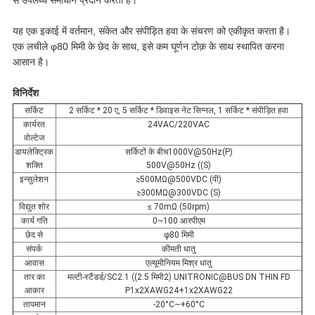
से उपलब्ध समाधान प्रदान करता है।
यह एक इकाई में वर्तमान, संकेत और संपीड़ित हवा के संचरण को एकीकृत करता है।
एक लचीले φ80 मिमी के छेद के साथ, इसे कम घूर्णन टोक़ के साथ स्थापित करना
आसान है।
विनिर्देश
सर्किट
2 सर्किट * 20 ए, 5 सर्किट * डिवाइस नेट सिग्नल, 1 सर्किट * संपीड़ित हवा
कार्यरत
24VAC/220VAC
वोल्टेज
डायलेक्ट्रिक
सर्किटों के बीच1000V@50Hz(P)
शक्ति
500V@50Hz ((S)
इन्सुलेशन
≥500MΩ@500VDC (पी)
≥300MΩ@300VDC (S)
विद्युत शोर
≤ 70mΩ (50rpm)
कार्य गति
0~100 आरपीएम
छेद से
φ80 मिमी
संपर्क
कीमती धातु
आवास
एल्यूमीनियम मिश्र धातु
तार का
मल्टी-स्टैंडर्ड/SC2.1 ((2.5 मिमी2) UNITRONIC@BUS DN THIN FD
आकार
P1x2XAWG24+1x2XAWG22
तापमान
-20°C~+60°C