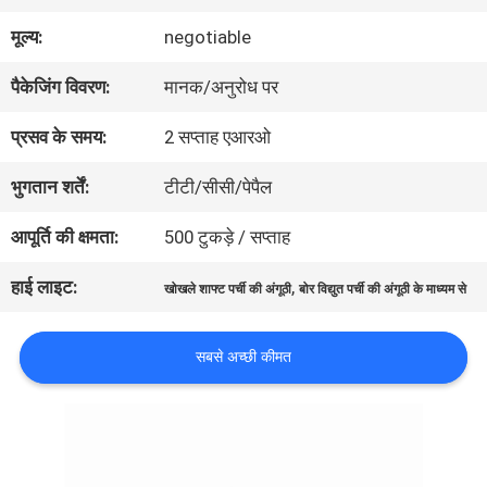
में
मूल्य:
negotiable
पैकेजिंग विवरण:
मानक/अनुरोध पर
कारखाना
प्रसव के समय:
2 सप्ताह एआरओ
भ्रमण
भुगतान शर्तें:
टीटी/सीसी/पेपैल
गुणवत्ता
आपूर्ति की क्षमता:
500 टुकड़े / सप्ताह
नियंत्रण
हाई लाइट:
,
खोखले शाफ्ट पर्ची की अंगूठी
बोर विद्युत पर्ची की अंगूठी के माध्यम से
सबसे अच्छी कीमत
संपर्क
करें