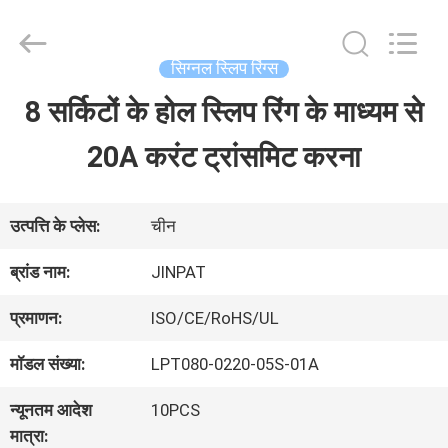
2026
JINPAT
Electronics
Co.,
सिग्नल स्लिप रिंग्स
Ltd.
All
8 सर्किटों के होल स्लिप रिंग के माध्यम से
घर
Rights
Reserved.
20A करंट ट्रांसमिट करना
उत्पादों
उत्पत्ति के प्लेस:
चीन
वीआर
ब्रांड नाम:
JINPAT
दिखाएँ
प्रमाणन:
ISO/CE/RoHS/UL
मॉडल संख्या:
LPT080-0220-05S-01A
हमारे
न्यूनतम आदेश
10PCS
बारे
मात्रा: