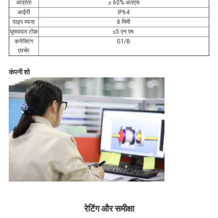
आर्द्रता
≤ 60% आरएच
आईपी
IP64
पाइप व्यास
8 मिमी
घुमावदार टोक़
≤5 एन.एम.
कनेक्टिंग
G1/B
एपर्चर
कंपनी शो
रेटिंग और समीक्षा