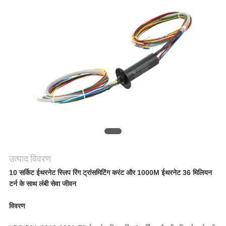
एक
उद्धरण
की
विनती
करे
साइटमैप
उत्पाद विवरण
PRIVACY
10 सर्किट ईथरनेट स्लिप रिंग ट्रांसमिटिंग करंट और 1000M ईथरनेट 36 मिलियन
टर्न के साथ लंबी सेवा जीवन
POLICY
विवरण