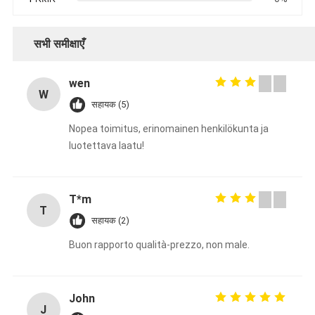
सभी समीक्षाएँ
wen
W
सहायक (5)
Nopea toimitus, erinomainen henkilökunta ja
luotettava laatu!
T*m
T
सहायक (2)
Buon rapporto qualità-prezzo, non male.
John
J