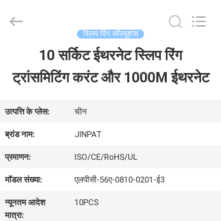
2026
JINPAT
Electronics
Co.,
स्लिप रिंग सॉल्यूशंस
Ltd.
All
10 सर्किट ईथरनेट स्लिप रिंग
घर
Rights
Reserved.
ट्रांसमिटिंग करंट और 1000M ईथरनेट
उत्पादों
उत्पत्ति के प्लेस:
चीन
वीआर
ब्रांड नाम:
JINPAT
दिखाएँ
प्रमाणन:
ISO/CE/RoHS/UL
मॉडल संख्या:
एलपीसी-56ए-0810-0201-ई3
हमारे
न्यूनतम आदेश
10PCS
बारे
मात्रा: