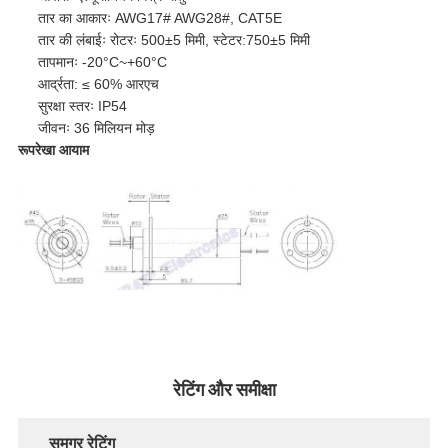
तार का आकारः AWG17# AWG28#, CAT5E
तार की लंबाईः रोटरः 500±5 मिमी, स्टेटर:750±5 मिमी
तापमानः -20°C~+60°C
आर्द्रता: ≤ 60% आरएच
सुरक्षा स्तरः IP54
जीवनः 36 मिलियन मोड़
रूपरेखा आयाम
रेटिंग और समीक्षा
समग्र रेटिंग