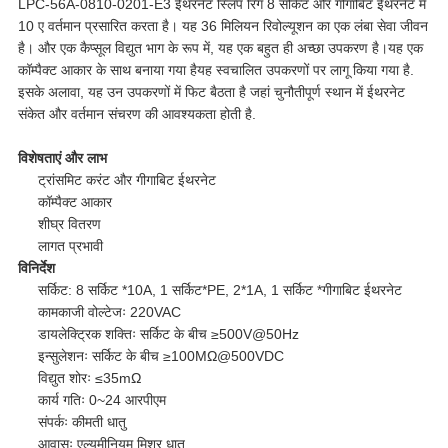
LPC-56A-0810-0201-E3 ईथरनेट स्लिप रिंग 8 सर्किट और गीगाबिट ईथरनेट में
10 ए वर्तमान प्रसारित करता है। यह 36 मिलियन रिवोल्यूशन का एक लंबा सेवा जीवन
है। और एक कैप्सूल विद्युत भाग के रूप में, यह एक बहुत ही अच्छा उपकरण है।यह एक
कॉम्पैक्ट आकार के साथ बनाया गया हैयह स्वचालित उपकरणों पर लागू किया गया है.
इसके अलावा, यह उन उपकरणों में फिट बैठता है जहां चुनौतीपूर्ण स्थान में ईथरनेट
संकेत और वर्तमान संचरण की आवश्यकता होती है.
विशेषताएं और लाभ
ट्रांसमिट करंट और गीगाबिट ईथरनेट
कॉम्पैक्ट आकार
शीघ्र वितरण
लागत प्रभावी
विनिर्देश
सर्किट: 8 सर्किट *10A, 1 सर्किट*PE, 2*1A, 1 सर्किट *गीगाबिट ईथरनेट
कामकाजी वोल्टेजः 220VAC
डायलेक्ट्रिक शक्तिः सर्किट के बीच ≥500V@50Hz
इन्सुलेशनः सर्किट के बीच ≥100MΩ@500VDC
विद्युत शोरः ≤35mΩ
कार्य गतिः 0~24 आरपीएम
संपर्कः कीमती धातु
आवासः एल्यूमीनियम मिश्र धातु