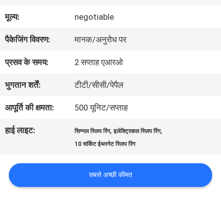
में
मूल्य:
negotiable
पैकेजिंग विवरण:
मानक/अनुरोध पर
कारखाना
प्रसव के समय:
2 सप्ताह एआरओ
भ्रमण
भुगतान शर्तें:
टीटी/सीसी/पेपैल
गुणवत्ता
आपूर्ति की क्षमता:
500 यूनिट/सप्ताह
नियंत्रण
हाई लाइट:
,
,
सिग्नल स्लिप रिंग
इलेक्ट्रिकल स्लिप रिंग
10 सर्किट ईथरनेट स्लिप रिंग
संपर्क
सबसे अच्छी कीमत
करें