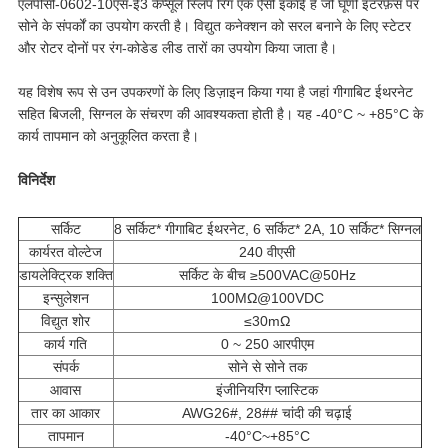
एलपीसी-0602-10एस-ई3 कैप्सूल स्लिप रिंग एक ऐसी इकाई है जो घूर्णी इंटरफ़ेस पर
सोने के संपर्कों का उपयोग करती है। विद्युत कनेक्शन को सरल बनाने के लिए स्टेटर
और रोटर दोनों पर रंग-कोडेड लीड तारों का उपयोग किया जाता है।
यह विशेष रूप से उन उपकरणों के लिए डिज़ाइन किया गया है जहां गीगाबिट ईथरनेट
सहित बिजली, सिग्नल के संचरण की आवश्यकता होती है। यह -40°C ~ +85°C के
कार्य तापमान को अनुकूलित करता है।
विनिर्देश
सर्किट
8 सर्किट* गीगाबिट ईथरनेट, 6 सर्किट* 2A, 10 सर्किट* सिग्नल
कार्यरत वोल्टेज
240 वीएसी
डायलेक्ट्रिक शक्ति
सर्किट के बीच ≥500VAC@50Hz
इन्सुलेशन
100MΩ@100VDC
विद्युत शोर
≤30mΩ
कार्य गति
0 ~ 250 आरपीएम
संपर्क
सोने से सोने तक
आवास
इंजीनियरिंग प्लास्टिक
तार का आकार
AWG26#, 28## चांदी की चढ़ाई
तापमान
-40°C~+85°C