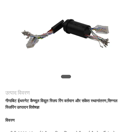
एक
उद्धरण
की
विनती
करे
साइटमैप
उत्पाद विवरण
PRIVACY
गीगाबिट ईथरनेट कैप्सूल विद्युत स्लिप रिंग वर्तमान और संकेत स्थानांतरण,
सिग्नल
स्लिपिंग उत्पादन विशेषज्ञ
POLICY
विवरण