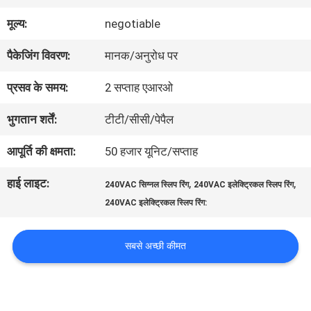
में
मूल्य:
negotiable
पैकेजिंग विवरण:
मानक/अनुरोध पर
कारखाना
प्रसव के समय:
2 सप्ताह एआरओ
भ्रमण
भुगतान शर्तें:
टीटी/सीसी/पेपैल
गुणवत्ता
आपूर्ति की क्षमता:
50 हजार यूनिट/सप्ताह
नियंत्रण
हाई लाइट:
,
,
240VAC सिग्नल स्लिप रिंग
240VAC इलेक्ट्रिकल स्लिप रिंग
240VAC इलेक्ट्रिकल स्लिप रिंग:
संपर्क
सबसे अच्छी कीमत
करें