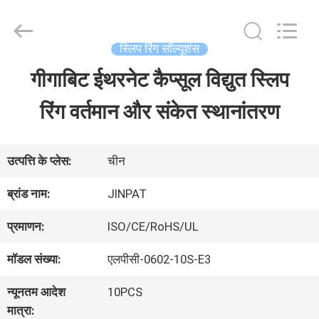
2026
JINPAT
Electronics
Co.,
स्लिप रिंग सॉल्यूशंस
Ltd.
All
गीगाबिट ईथरनेट कैप्सूल विद्युत स्लिप
घर
Rights
Reserved.
रिंग वर्तमान और संकेत स्थानांतरण
उत्पादों
उत्पत्ति के प्लेस:
चीन
वीआर
ब्रांड नाम:
JINPAT
दिखाएँ
प्रमाणन:
ISO/CE/RoHS/UL
मॉडल संख्या:
एलपीसी-0602-10S-E3
हमारे
न्यूनतम आदेश
10PCS
बारे
मात्रा: