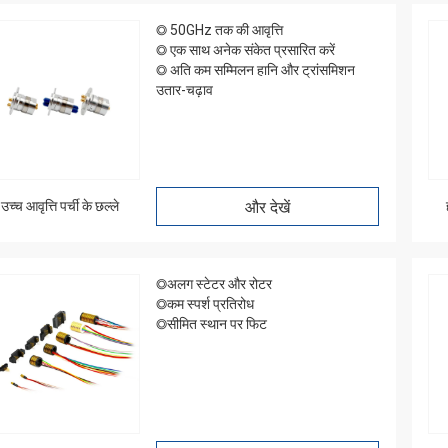
◎ 50GHz तक की आवृत्ति
◎ एक साथ अनेक संकेत प्रसारित करें
◎ अति कम सम्मिलन हानि और ट्रांसमिशन
उतार-चढ़ाव
उच्च आवृत्ति पर्ची के छल्ले
और देखें
विलियम
◎अलग स्टेटर और रोटर
◎कम स्पर्श प्रतिरोध
 की अंगूठी उपस्थिति अच्छी है, ध्यान से
◎सीमित स्थान पर फिट
 उत्साह, फिर से आने की जरूरत है