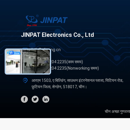
JINPAT Electronics Co., Ltd
btb@slipring.cn
-86-755 8204 2235(काम समय)
-86-755 8204 2235(Nonworking समय)
आरएम 1503, ए बिल्डिंग, साउथन इंटरनेशनल प्लाजा, यिटियन रोड,
फ़ुटियन जिला, शेन्ज़ेन, 518017, चीन।
चीन अच्छा गुणवत