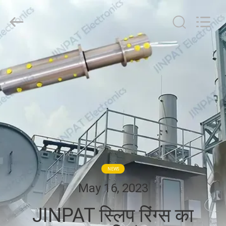
JINPAT
Electronics
Co.,
Ltd.
All
Rights
Reserved.
घर
उत्पादों
वीआर
दिखाएँ
हमारे
NEWS
बारे
May 16, 2023
में
JINPAT स्लिप रिंग्स का