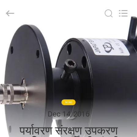
JINPAT
Electronics
Co.,
Ltd.
All
Rights
Reserved.
घर
उत्पादों
वीआर
दिखाएँ
हमारे
NEWS
बारे
Dec 14, 2016
में
पर्यावरण संरक्षण उपकरण