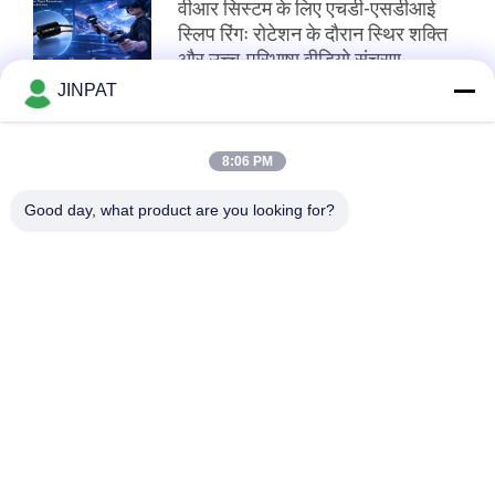
वीआर सिस्टम के लिए एचडी-एसडीआई
स्लिप रिंगः रोटेशन के दौरान स्थिर शक्ति
और उच्च-परिभाषा वीडियो संचरण
सुनिश्चित करना
JINPAT
शीर्ष
8:06 PM
Good day, what product are you looking for?
लोकप्रिय श्रेणियां
सभी
रोटरी स्लिप रिंग
कैप्सूल पर्ची की अंगूठी
फाइबर ऑप्टिक रोटरी 
सिग्नल स्लिप रिंग्स
संयुक्त
उच्च आवृत्ति पर्ची के छल्ले
होल स्लिप रिंग के माध्यम से