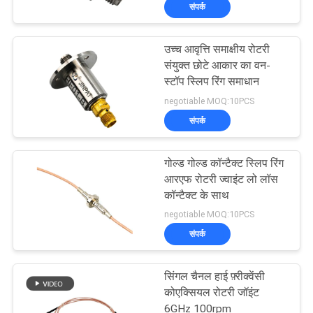
संपर्क
कारखाना
भ्रमण
उच्च आवृत्ति समाक्षीय रोटरी
संयुक्त छोटे आकार का वन-
गुणवत्ता
स्टॉप स्लिप रिंग समाधान
negotiable MOQ:10PCS
नियंत्रण
संपर्क
संपर्क
गोल्ड गोल्ड कॉन्टैक्ट स्लिप रिंग
करें
आरएफ रोटरी ज्वाइंट लो लॉस
कॉन्टैक्ट के साथ
negotiable MOQ:10PCS
एक
संपर्क
उद्धरण
की
सिंगल चैनल हाई फ़्रीक्वेंसी
कोएक्सियल रोटरी जॉइंट
विनती
6GHz 100rpm