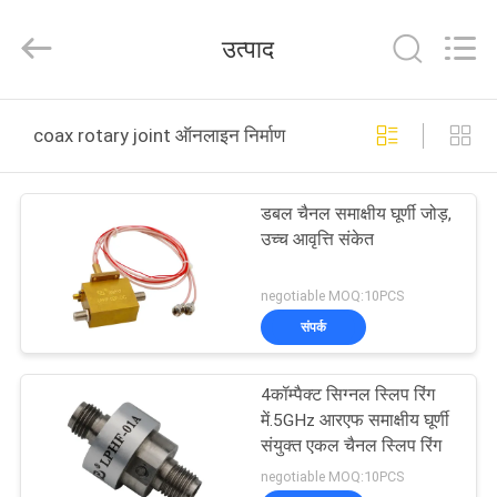
JINPAT
Electronics
Co.,
उत्पाद
Ltd.
All
Rights
Reserved.
घर
coax rotary joint ऑनलाइन निर्माण
उत्पादों
डबल चैनल समाक्षीय घूर्णी जोड़,
उच्च आवृत्ति संकेत
वीआर
दिखाएँ
negotiable MOQ:10PCS
संपर्क
हमारे
4कॉम्पैक्ट सिग्नल स्लिप रिंग
बारे
में.5GHz आरएफ समाक्षीय घूर्णी
में
संयुक्त एकल चैनल स्लिप रिंग
negotiable MOQ:10PCS